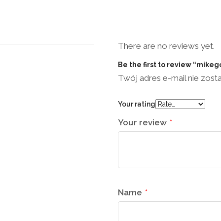
There are no reviews yet.
Be the first to review “mike
Twój adres e-mail nie zost
Your rating
Your review
*
Name
*