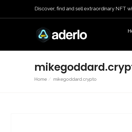
Discover, find and sell extraordinary NFT wi
H
mikegoddard.cryp
Home
mikegoddard.crypto