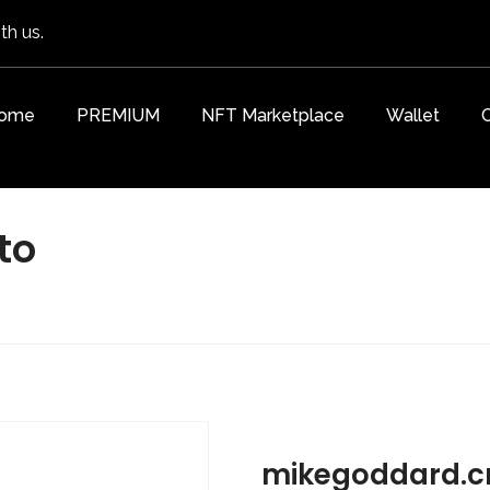
th us.
ome
PREMIUM
NFT Marketplace
Wallet
to
mikegoddard.c