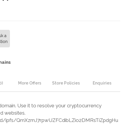
sk a
tion
mains
0)
More Offers
Store Policies
Enquiries
omain. Use it to resolve your cryptocurrency
d websites.
cloud/ipfs/QmXzmJ7rpwUZFCdibLZio2DMRsTiZpdgHu