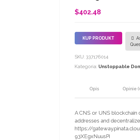
$
402.48
KUP PRODUKT
A
Ques
SKU:
337176014
Kategoria:
Unstoppable Do
Opis
Opinie (
A CNS or UNS blockchain d
addresses and decentralize
https://gateway.pinata.
93XEgxNuusPi