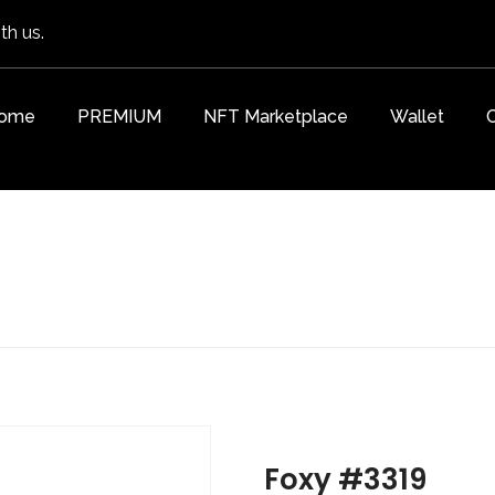
th us.
ome
PREMIUM
NFT Marketplace
Wallet
Foxy #3319