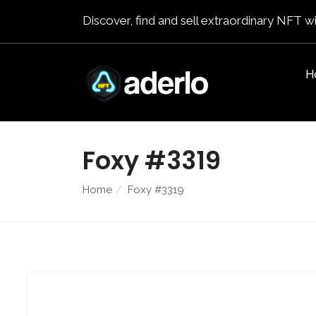
Discover, find and sell extraordinary NFT wi
H
Foxy #3319
Home
Foxy #3319