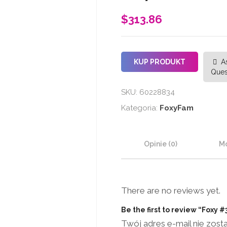
$
313.86
KUP PRODUKT
A
Ques
SKU:
60228834
Kategoria:
FoxyFam
Opinie (0)
Mo
There are no reviews yet.
Be the first to review “Foxy #
Twój adres e-mail nie zost