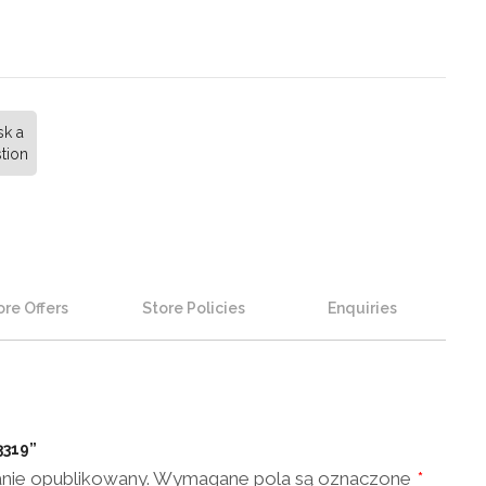
sk a
tion
re Offers
Store Policies
Enquiries
3319”
anie opublikowany.
Wymagane pola są oznaczone
*